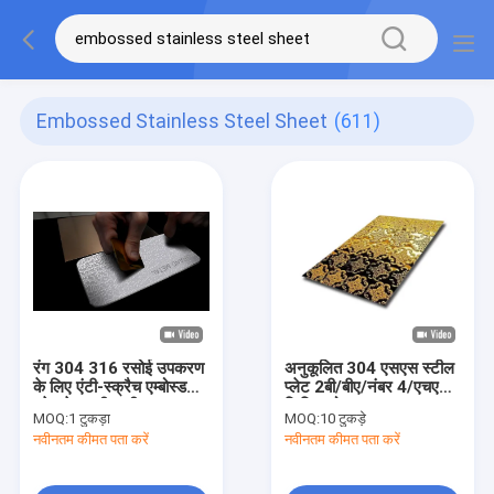
Embossed Stainless Steel Sheet
(611)
रंग 304 316 रसोई उपकरण
अनुकूलित 304 एसएस स्टील
के लिए एंटी-स्क्रैच एम्बोस्ड
प्लेट 2बी/बीए/नंबर 4/एचएल
स्टेनलेस स्टील शीट
फिनिश गोल्ड उभरा हुआ
MOQ:
1 टुकड़ा
MOQ:
10 टुकड़े
स्टेनलेस स्टील शीट
नवीनतम कीमत पता करें
नवीनतम कीमत पता करें