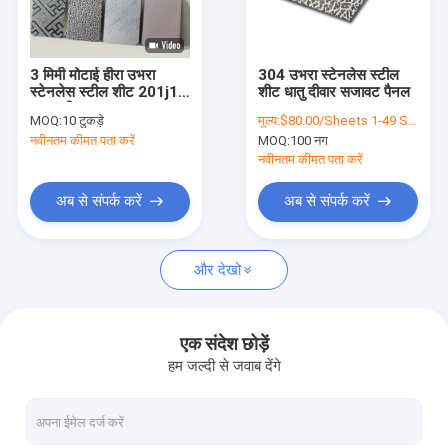
हमारे बारे में
फैक्टरी यात्रा
3 मिमी मोटाई हीरा उभरा
304 उभरा स्टेनलेस स्टील
स्टेनलेस स्टील शीट 201j1
शीट धातु दीवार सजावट पैनल
गुणवत्ता नियंत्रण
सजावटी
MOQ:
10 टुकड़े
मूल्य:
$80.00/Sheets 1-49 Sheets
नवीनतम कीमत पता करें
MOQ:
100 नग
हमसे संपर्क करें
नवीनतम कीमत पता करें
समाचार
अब से संपर्क करें
अब से संपर्क करें
सभी मामलों
और देखो
एक बोली का अनुरोध
VR
एक संदेश छोड़ें
हम जल्दी से जवाब देंगे
वाटर रिपल स्टेनलेस स्टील शीट