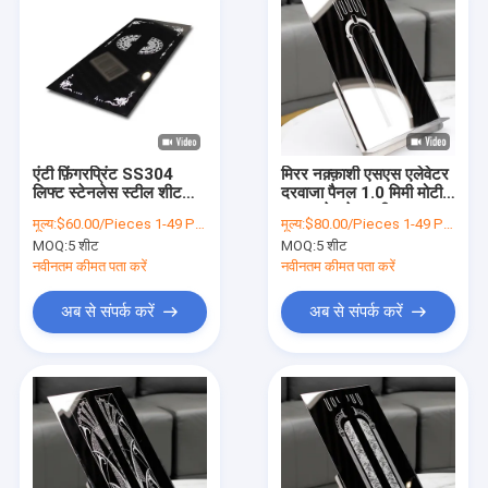
एंटी फ़िंगरप्रिंट SS304
मिरर नक़्क़ाशी एसएस एलेवेटर
लिफ्ट स्टेनलेस स्टील शीट
दरवाजा पैनल 1.0 मिमी मोटी
48″x120″
316 स्टेनलेस स्टील 4 x 8
मूल्य:
$60.00/Pieces 1-49 Pieces
मूल्य:
$80.00/Pieces 1-49 Pieces
शीट
MOQ:
5 शीट
MOQ:
5 शीट
नवीनतम कीमत पता करें
नवीनतम कीमत पता करें
अब से संपर्क करें
अब से संपर्क करें
होम
उत्पाद
वीडियो