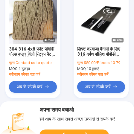
304 316 4x8 फीट पीवीडी
लिफ्ट दरवाजा पैनलों के लिए
गोल्ड कलर विलो स्ट्रिप पैटर्न
316 दर्पण पॉलिश पीवीडी
एटेड डेकोरेटिव स्टेनलेस स्टील
कोटिंग नक़्क़ाशीदार स्टेनलेस
मूल्य:
Contact us to quote
मूल्य:
$80.00/Pieces 10-79 Pieces
शीट
स्टील शीट
MOQ:
1 टुकड़ा
MOQ:
10 टुकड़े
नवीनतम कीमत पता करें
नवीनतम कीमत पता करें
अब से संपर्क करें
अब से संपर्क करें
अपना समय बचाओ
हमें आप के साथ सबसे अच्छा उत्पादों से संपर्क करें।