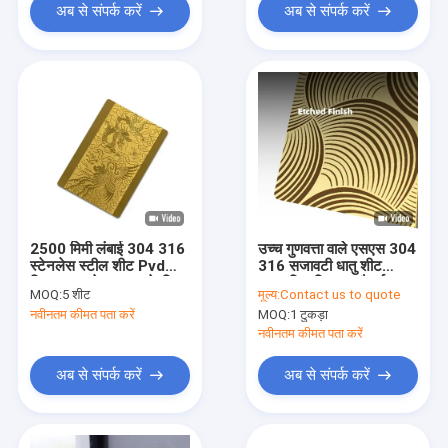
अब से संपर्क करें
अब से संपर्क करें
2500 मिमी लंबाई 304 316
उच्च गुणवत्ता वाले एसएस 304
स्टेनलेस स्टील शीट Pvd
316 सजावटी धातु शीट
लिफ्ट दरवाजे सजावट के लिए
अनुकूलित डिजाइन पैटर्न
MOQ:
5 शीट
मूल्य:
Contact us to quote
लेपित
उत्कीर्ण स्टेनलेस स्टील शीट
नवीनतम कीमत पता करें
MOQ:
1 टुकड़ा
नवीनतम कीमत पता करें
अब से संपर्क करें
अब से संपर्क करें