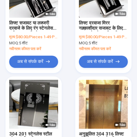
हमारे बारे में
फैक्टरी यात्रा
लिफ्ट सजावट या लक्जरी
लिफ्ट दरवाजा मिरर
दरवाजे के लिए रंग स्टेनलेस
नक़्क़ाशीदार सजावट के लिए
गुणवत्ता नियंत्रण
स्टील नक़्क़ाशी प्लेट
304 स्टेनलेस स्टील शीट:
मूल्य:
$80.00/Pieces 1-49 Pieces
मूल्य:
$80.00/Pieces 1-49 Pieces
MOQ:
5 शीट
MOQ:
5 शीट
हमसे संपर्क करें
नवीनतम कीमत पता करें
नवीनतम कीमत पता करें
समाचार
अब से संपर्क करें
अब से संपर्क करें
सभी मामलों
एक बोली का अनुरोध
VR
वाटर रिपल स्टेनलेस स्टील शीट
304 201 स्टेनलेस स्टील
अनुकूलित 304 316 लिफ्ट