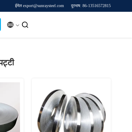
ईमेल export@sunraysteel.com
दूरभाष: 86-13516572815


पट्टी