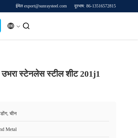
ईमेल export@sunraysteel.com
दूरभाष: 86-13516572815


ा उभरा स्टेनलेस स्टील शीट 201j1
ग्डोंग, चीन
nd Metal