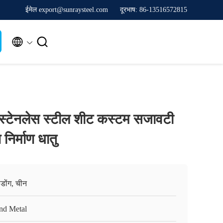
ईमेल export@sunraysteel.com
दूरभाष: 86-13516572815


ड स्टेनलेस स्टील शीट कस्टम सजावटी
 निर्माण धातु
ग्डोंग, चीन
nd Metal