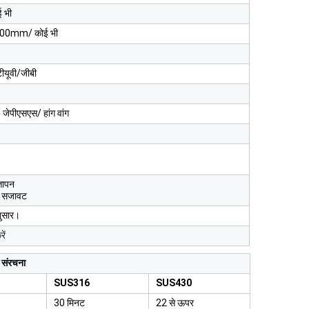
 भी
0mm/ कोई भी
यूवी/जीबी
 जेपीएसएस/ हांग वांग
ञापन
ी सजावट
नुसार।
ें
 संरचना
SUS316
SUS430
30 मिनट
22 से ऊपर