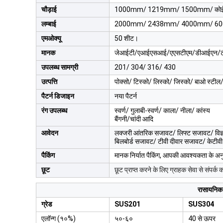
चौड़ाई
1000mm/ 1219mm/ 1500mm/ कोई
लम्बाई
2000mm/ 2438mm/ 4000mm/ 600
एमओक्यू
50 शीट।
मानक
जेआईटी/एआईएसआई/एएसटीएम/डीआईएन/टी
उपलब्ध सामग्री
201/ 304/ 316/ 430
उत्पत्ति
पोक्सो/ टिस्को/ लिस्को/ जिस्को/ बाओ स्टील/
पैटर्न डिजाइन
नया पैटर्न
रंग उपलब्ध
स्वर्ण/ गुलाबी-स्वर्ण/ काला/ नीला/ कांस्य
बैंगनी/चांदी आदि
आवेदन
लक्जरी आंतरिक सजावट/ लिफ्ट सजावट/ विज्
बिलबोर्ड सजावट/ टीवी दीवार सजावट/ केटीव
पैकिंग
मानक निर्यात पैकिंग, आपकी आवश्यकता के अ
छूट
छूट प्राप्त करने के लिए ग्राहक सेवा से संपर्क कर
रासायनिक
ग्रेड
SUS201
SUS304
एलॉन्ग (१०%)
५०-६०
40 से ऊपर