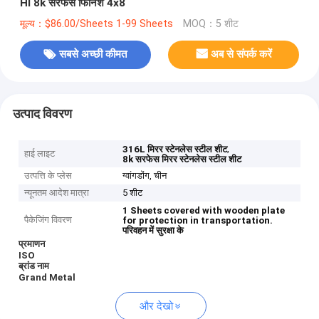
Hl 8k सरफेस फिनिश 4x8
मूल्य：$86.00/Sheets 1-99 Sheets
MOQ：5 शीट
सबसे अच्छी कीमत
अब से संपर्क करें
उत्पाद विवरण
,
316L मिरर स्टेनलेस स्टील शीट
हाई लाइट
8k सरफेस मिरर स्टेनलेस स्टील शीट
उत्पत्ति के प्लेस
ग्वांगडोंग, चीन
न्यूनतम आदेश मात्रा
5 शीट
1 Sheets covered with wooden plate
पैकेजिंग विवरण
for protection in transportation.
परिवहन में सुरक्षा के
प्रमाणन
ISO
ब्रांड नाम
Grand Metal
और देखो