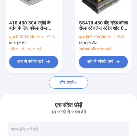
हमारे बारे में
फैक्टरी यात्रा
410 430 304 रसोई के
SS410 430 बीए ग्रेड कोल्ड
बर्तन के लिए कोल्ड रोल्ड
रोल्ड स्टेनलेस स्टील शीट 0.5
गुणवत्ता नियंत्रण
स्टेनलेस स्टील शीट
मिमी प्लेट
मूल्य:
$85.00/Sheets 1-99 Sheets
मूल्य:
$85.00/Sheets 1-99 Sheets
MOQ:
5 शीट
MOQ:
5 शीट
हमसे संपर्क करें
नवीनतम कीमत पता करें
नवीनतम कीमत पता करें
समाचार
अब से संपर्क करें
अब से संपर्क करें
सभी मामलों
और देखो
एक बोली का अनुरोध
VR
एक संदेश छोड़ें
हम जल्दी से जवाब देंगे
वाटर रिपल स्टेनलेस स्टील शीट