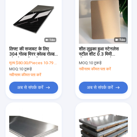
लिफ्ट की सजावट के लिए
शीत लुढ़का हुआ स्टेनलेस
304 गोल्ड मिरर कोल्ड रोल्ड
स्टील शीट 0.3 मिमी
स्टेनलेस स्टील शीट
सैंडब्लास्ट एसएस प्लेट 430
मूल्य:
$80.00/Pieces 10-79 Pieces
MOQ:
10 टुकड़े
पीवीडी रंग कोटिंग
MOQ:
10 टुकड़े
नवीनतम कीमत पता करें
नवीनतम कीमत पता करें
अब से संपर्क करें
अब से संपर्क करें
होम
उत्पाद
वीडियो