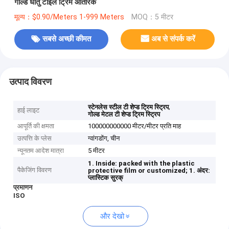
गोल्ड धातु टाइल ट्रिम आंतरिक
मूल्य：$0.90/Meters 1-999 Meters
MOQ：5 मीटर
सबसे अच्छी कीमत
अब से संपर्क करें
उत्पाद विवरण
,
स्टेनलेस स्टील टी शेप्ड ट्रिम स्ट्रिप
हाई लाइट
गोल्ड मेटल टी शेप्ड ट्रिम स्ट्रिप
आपूर्ति की क्षमता
100000000000 मीटर/मीटर प्रति माह
उत्पत्ति के प्लेस
ग्वांगडोंग, चीन
न्यूनतम आदेश मात्रा
5 मीटर
1. Inside: packed with the plastic
पैकेजिंग विवरण
protective film or customized;
1. अंदर:
प्लास्टिक सुरक्
प्रमाणन
ISO
और देखो