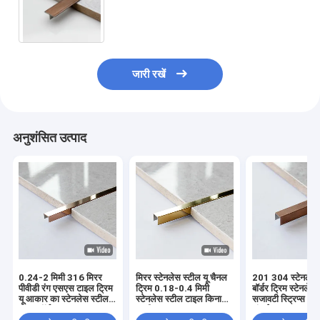
आंतरिक
जारी रखें
अनुशंसित उत्पाद
0.24-2 मिमी 316 मिरर
मिरर स्टेनलेस स्टील यू चैनल
201 304 स्टेनलेस 
पीवीडी रंग एसएस टाइल ट्रिम
ट्रिम 0.18-0.4 मिमी
बॉर्डर ट्रिम स्टेनलेस
यू आकार का स्टेनलेस स्टील
स्टेनलेस स्टील टाइल किनारा
सजावटी स्ट्रिप्स 2
टाइल बॉर्डर एज
पट्टी 3m
लंबाई: