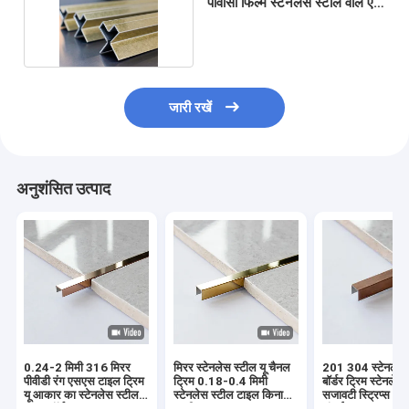
पीवीसी फिल्म स्टेनलेस स्टील वॉल एज
टाइल ट्रिम
जारी रखें
अनुशंसित उत्पाद
0.24-2 मिमी 316 मिरर
मिरर स्टेनलेस स्टील यू चैनल
201 304 स्टेनलेस 
पीवीडी रंग एसएस टाइल ट्रिम
ट्रिम 0.18-0.4 मिमी
बॉर्डर ट्रिम स्टेनलेस
यू आकार का स्टेनलेस स्टील
स्टेनलेस स्टील टाइल किनारा
सजावटी स्ट्रिप्स 2
टाइल बॉर्डर एज
पट्टी 3m
लंबाई: