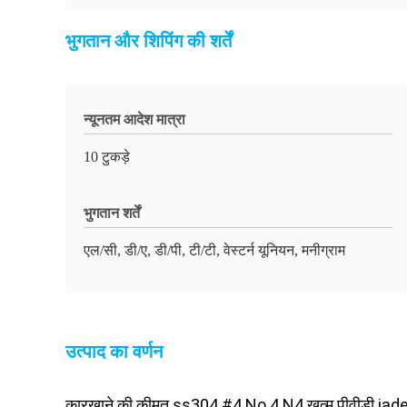
भुगतान और शिपिंग की शर्तें
न्यूनतम आदेश मात्रा
10 टुकड़े
भुगतान शर्तें
एल/सी, डी/ए, डी/पी, टी/टी, वेस्टर्न यूनियन, मनीग्राम
उत्पाद का वर्णन
कारखाने की कीमत ss304 #4 No.4 N4 खत्म पीवीडी jade हरे 