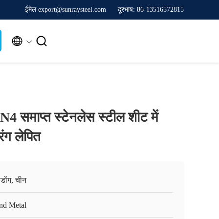
ईमेल export@sunraysteel.com
दूरभाष: 86-13516572815


 समाप्त स्टेनलेस स्टील शीट में
रंग लेपित
ग्डोंग, चीन
nd Metal