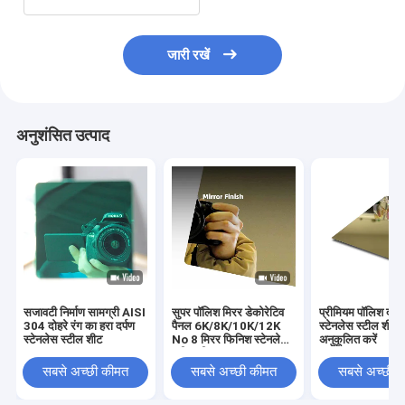
जारी रखें
अनुशंसित उत्पाद
सजावटी निर्माण सामग्री AISI
सुपर पॉलिश मिरर डेकोरेटिव
प्रीमियम पॉलिश दर्प
304 दोहरे रंग का हरा दर्पण
पैनल 6K/8K/10K/12K
स्टेनलेस स्टील शीट
स्टेनलेस स्टील शीट
No 8 मिरर फिनिश स्टेनलेस
अनुकूलित करें
स्टील शीट
सबसे अच्छी कीमत
सबसे अच्छी कीमत
सबसे अच्छी 