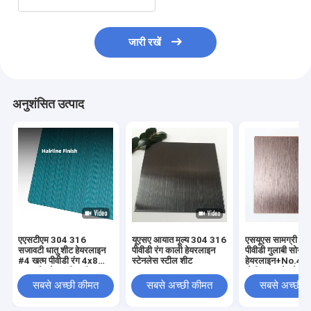
जारी रखें
अनुशंसित उत्पाद
एएसटीएम 304 316
यूएसए आयात मूल्य 304 316
एसयूएस सामग्री 3
सजावटी धातु शीट हेयरलाइन
पीवीडी रंग काली हेयरलाइन
पीवीडी गुलाबी सोने क
#4 खत्म पीवीडी रंग 4x8
स्टेनलेस स्टील शीट
हेयरलाइन+No.4 खत
ब्रश स्टेनलेस स्टील शीट
मोटी ब्रश स्टेनलेस स
बनावट
सबसे अच्छी कीमत
सबसे अच्छी कीमत
सबसे अच्छी 