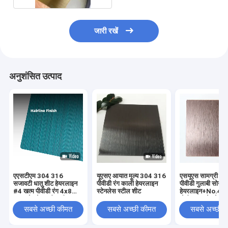
जारी रखें
अनुशंसित उत्पाद
एएसटीएम 304 316
यूएसए आयात मूल्य 304 316
एसयूएस सामग्री 3
सजावटी धातु शीट हेयरलाइन
पीवीडी रंग काली हेयरलाइन
पीवीडी गुलाबी सोने क
#4 खत्म पीवीडी रंग 4x8
स्टेनलेस स्टील शीट
हेयरलाइन+No.4 खत
ब्रश स्टेनलेस स्टील शीट
मोटी ब्रश स्टेनलेस स
बनावट
सबसे अच्छी कीमत
सबसे अच्छी कीमत
सबसे अच्छी 