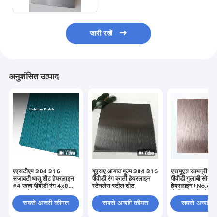
जारी रखें
अनुशंसित उत्पाद
एएसटीएम 304 316
यूएसए आयात मूल्य 304 316
एसयूएस सामग्री 3
सजावटी धातु शीट हेयरलाइन
पीवीडी रंग काली हेयरलाइन
पीवीडी गुलाबी सोने क
#4 खत्म पीवीडी रंग 4x8
स्टेनलेस स्टील शीट
हेयरलाइन+No.4 खत
ब्रश स्टेनलेस स्टील शीट
मोटी ब्रश स्टेनलेस स
बनावट
सबसे अच्छी कीमत
सबसे अच्छी कीमत
सबसे अच्छी 