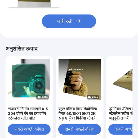
जारी रखें
अनुशंसित उत्पाद
सजावटी निर्माण सामग्री AISI
सुपर पॉलिश मिरर डेकोरेटिव
प्रीमियम पॉलिश दर्प
304 दोहरे रंग का हरा दर्पण
पैनल 6K/8K/10K/12K
स्टेनलेस स्टील शीट
स्टेनलेस स्टील शीट
No 8 मिरर फिनिश स्टेनलेस
अनुकूलित करें
स्टील शीट
सबसे अच्छी कीमत
सबसे अच्छी कीमत
सबसे अच्छी 