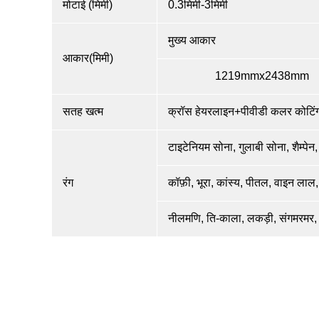
मोटाई (मिमी)
0.3मिमी-3मिमी
मुख्य आकार
आकार(मिमी)
1219mmx2438mm
सतह खत्म
क्रॉस हेयरलाइन+पीवीडी कलर कोटि
टाइटेनियम सोना, गुलाबी सोना, शैम्पेन
रंग
कॉफ़ी, भूरा, कांस्य, पीतल, वाइन लाल, 
नीलमणि, ति-काला, लकड़ी, संगमरमर