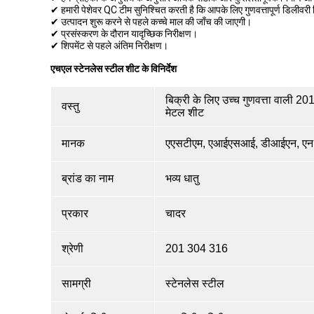
✔ हमारी पेशेवर QC टीम सुनिश्चित करती है कि आपके लिए गुणवत्तापूर्ण डिलीवरी न
✔ उत्पादन शुरू करने से पहले कच्चे माल की जाँच की जाएगी।
✔ प्रसंस्करण के दौरान यादृच्छिक निरीक्षण।
✔ शिपमेंट से पहले अंतिम निरीक्षण।
एचएल स्टेनलेस स्टील शीट के विनिर्देश
बिक्री के लिए उच्च गुणवत्ता वाली 2
वस्तु
मेटल शीट
मानक
एएसटीएम, एआईएसआई, डीआईएन, एन,
ब्रांड का नाम
भव्य धातु
प्रकार
चादर
श्रेणी
201 304 316
सामग्री
स्टेनलेस स्टील