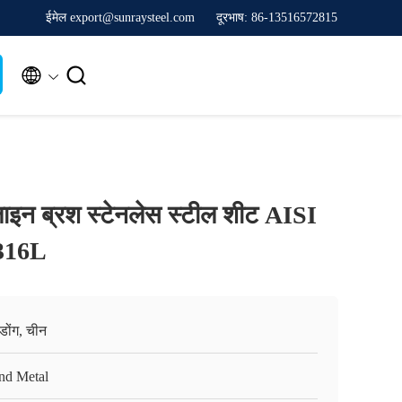
ईमेल export@sunraysteel.com
दूरभाष: 86-13516572815


लाइन ब्रश स्टेनलेस स्टील शीट AISI
316L
गडोंग, चीन
nd Metal