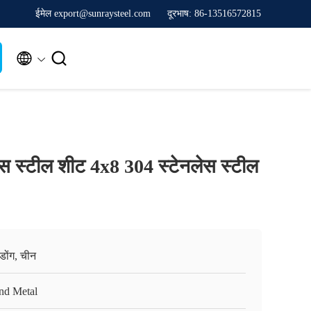
ईमेल export@sunraysteel.com
दूरभाष: 86-13516572815


लेस स्टील शीट 4x8 304 स्टेनलेस स्टील
गडोंग, चीन
nd Metal