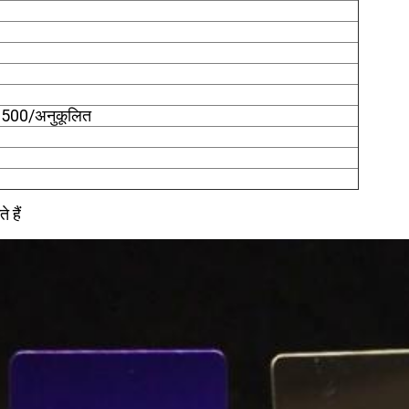
500/अनुकूलित
 हैं