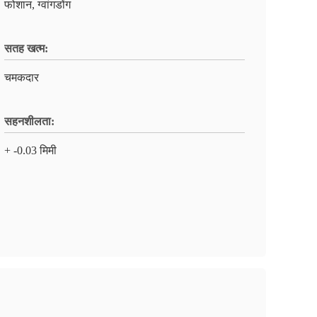
फोशान, ग्वांगडोंग
सतह खत्म:
चमकदार
सहनशीलता:
+ -0.03 मिमी