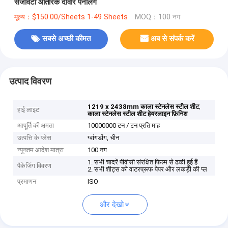
सजावटी आंतरिक दीवार पैनलिंग
मूल्य：$150.00/Sheets 1-49 Sheets
MOQ：100 नग
सबसे अच्छी कीमत
अब से संपर्क करें
उत्पाद विवरण
,
1219 x 2438mm काला स्टेनलेस स्टील शीट
हाई लाइट
काला स्टेनलेस स्टील शीट हेयरलाइन फ़िनिश
आपूर्ति की क्षमता
10000000 टन / टन प्रति माह
उत्पत्ति के प्लेस
ग्वांगडोंग, चीन
न्यूनतम आदेश मात्रा
100 नग
1. सभी चादरें पीवीसी संरक्षित फिल्म से ढकी हुई हैं
पैकेजिंग विवरण
2. सभी शीट्स को वाटरप्रूफ पेपर और लकड़ी की प्ल
प्रमाणन
ISO
और देखो