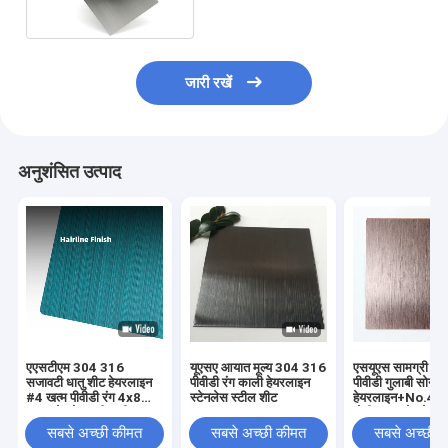
जारी रखें
अनुशंसित उत्पाद
एएसटीएम 304 316
यूएसए आयात मूल्य 304 316
एसयूएस सामग्री 3
सजावटी धातु शीट हेयरलाइन
पीवीडी रंग काली हेयरलाइन
पीवीडी गुलाबी सोने क
#4 खत्म पीवीडी रंग 4x8
स्टेनलेस स्टील शीट
हेयरलाइन+No.4 खत
ब्रश स्टेनलेस स्टील शीट
मोटी ब्रश स्टेनलेस स
बनावट
सबसे अच्छी कीमत
सबसे अच्छी कीमत
सबसे अच्छी 