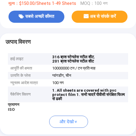
मूल्य：$150.00/Sheets 1-49 Sheets
MOQ：100 नग
सबसे अच्छी कीमत
अब से संपर्क करें
उत्पाद विवरण
,
316 ब्रश स्टेनलेस स्टील शीट
हाई लाइट
201 ब्रश स्टेनलेस स्टील शीट
आपूर्ति की क्षमता
10000000 टन / टन प्रति माह
उत्पत्ति के प्लेस
ग्वांगडोंग, चीन
न्यूनतम आदेश मात्रा
100 नग
1. All sheets are covered with pvc
पैकेजिंग विवरण
protect film
1. सभी चादरें पीवीसी संरक्षित फिल्म
से ढकी
प्रमाणन
ISO
और देखो