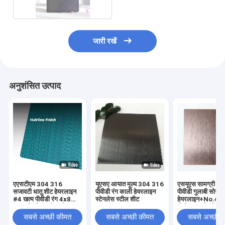
जारी रखें
अनुशंसित उत्पाद
एएसटीएम 304 316
यूएसए आयात मूल्य 304 316
एसयूएस सामग्री 3
सजावटी धातु शीट हेयरलाइन
पीवीडी रंग काली हेयरलाइन
पीवीडी गुलाबी सोने क
#4 खत्म पीवीडी रंग 4x8
स्टेनलेस स्टील शीट
हेयरलाइन+No.4 खत
ब्रश स्टेनलेस स्टील शीट
मोटी ब्रश स्टेनलेस स
बनावट
सबसे अच्छी कीमत
सबसे अच्छी कीमत
सबसे अच्छी 