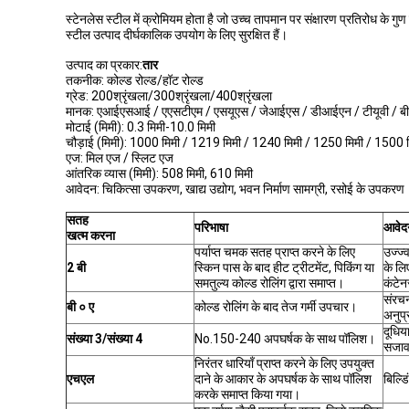
स्टेनलेस स्टील में क्रोमियम होता है जो उच्च तापमान पर संक्षारण प्रतिरोध क
स्टील उत्पाद दीर्घकालिक उपयोग के लिए सुरक्षित हैं।
उत्पाद का प्रकार:
तार
तकनीक: कोल्ड रोल्ड/हॉट रोल्ड
ग्रेड: 200श्रृंखला/300श्रृंखला/400श्रृंखला
मानक: एआईएसआई / एएसटीएम / एसयूएस / जेआईएस / डीआईएन / टीयूवी / बी
मोटाई (मिमी): 0.3 मिमी-10.0 मिमी
चौड़ाई (मिमी): 1000 मिमी / 1219 मिमी / 1240 मिमी / 1250 मिमी / 1500 
एज: मिल एज / स्लिट एज
आंतरिक व्यास (मिमी): 508 मिमी, 610 मिमी
आवेदन: चिकित्सा उपकरण, खाद्य उद्योग, भवन निर्माण सामग्री, रसोई के उपकरण
सतह
परिभाषा
आवेद
खत्म करना
पर्याप्त चमक सतह प्राप्त करने के लिए
उज्ज्
2 बी
स्किन पास के बाद हीट ट्रीटमेंट, पिकिंग या
के लि
समतुल्य कोल्ड रोलिंग द्वारा समाप्त।
कंटेन
संरचन
बी ० ए
कोल्ड रोलिंग के बाद तेज गर्मी उपचार।
अनुप
दूधिय
संख्या 3/संख्या 4
No.150-240 अपघर्षक के साथ पॉलिश।
सजा
निरंतर धारियाँ प्राप्त करने के लिए उपयुक्त
एचएल
दाने के आकार के अपघर्षक के साथ पॉलिश
बिल्ड
करके समाप्त किया गया।