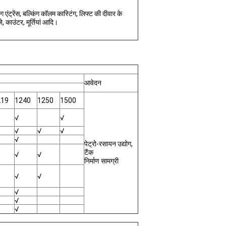
ंग एंट्रेंस, बल्किंग कॉलम कास्टिंग, लिफ्ट की दीवार के
े, काउंटर, मूर्तियां आदि।
आवेदन
219
1240
1250
1500
√
√
√
√
√
√
पेट्रो-रसायन उद्योग,
टैंक
√
√
निर्माण सामग्री
√
√
√
√
√