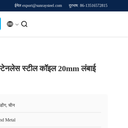
ईमेल export@sunraysteel.com
दूरभाष: 86-13516572815


स्टेनलेस स्टील कॉइल 20mm लंबाई
गडोंग, चीन
nd Metal