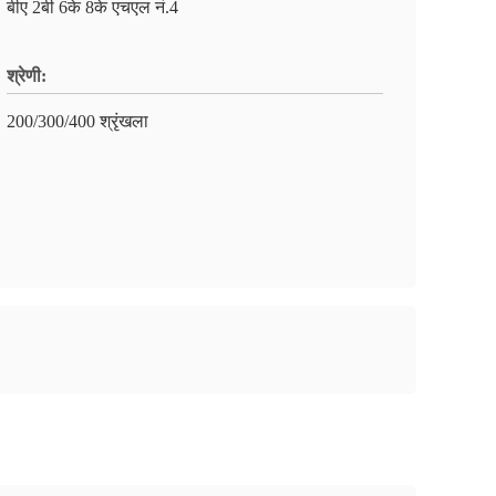
बीए 2बी 6के 8के एचएल नं.4
श्रेणी:
200/300/400 श्रृंखला