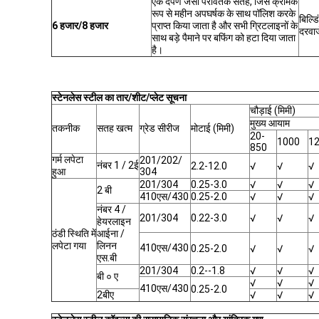
एक दर्पण जैसी परावर्तक सतह, जिसे क्रमिक
रूप से महीन अपघर्षक के साथ पॉलिश करके
बिल्डि
6 हजार/8 हजार
प्राप्त किया जाता है और सभी ग्रिटलाइनों के
दरवाज
साथ बड़े पैमाने पर बफिंग को हटा दिया जाता
है।
स्टेनलेस स्टील का तार/शीट/प्लेट सूचना
चौड़ाई (मिमी)
मुख्य आयाम
तकनीक
सतह खत्म
ग्रेड सीरीज
मोटाई (मिमी)
20-
1000
1
850
गर्म लपेटा
201/202/
नंबर 1 / 2ई
2.2-12.0
√
√
√
हुआ
304
201/304
0.25-3.0
√
√
√
2 बी
410एस/430
0.25-2.0
√
√
√
नंबर 4 /
201/304
0.22-3.0
√
√
√
हेयरलाइन
ठंडी स्थिति में
आईना /
लपेटा गया
लिनन
410एस/430
0.25-2.0
√
√
√
एस.बी
201/304
0.2--1.8
√
√
√
बी ० ए
√
√
√
410एस/430
0.25-2.0
2बीए
√
√
√