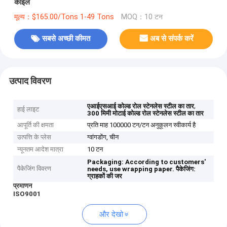
कॉइल
मूल्य：$165.00/Tons 1-49 Tons
MOQ：10 टन
सबसे अच्छी कीमत
अब से संपर्क करें
उत्पाद विवरण
,
एआईएसआई कोल्ड रोल स्टेनलेस स्टील का तार
हाई लाइट
300 मिमी मोटाई कोल्ड रोल स्टेनलेस स्टील का तार
आपूर्ति की क्षमता
प्रति माह 100000 टन/टन अनुकूलन स्वीकार्य है
उत्पत्ति के प्लेस
ग्वांगडोंग, चीन
न्यूनतम आदेश मात्रा
10 टन
Packaging: According to customers'
पैकेजिंग विवरण
needs, use wrapping paper.
पैकेजिंग:
ग्राहकों की जर
प्रमाणन
ISO9001
और देखो