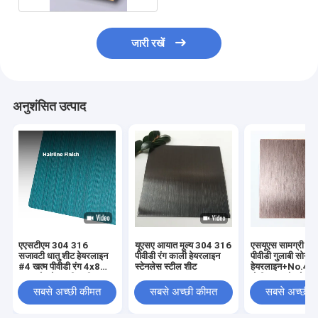
जारी रखें
अनुशंसित उत्पाद
एएसटीएम 304 316
यूएसए आयात मूल्य 304 316
एसयूएस सामग्री 3
सजावटी धातु शीट हेयरलाइन
पीवीडी रंग काली हेयरलाइन
पीवीडी गुलाबी सोने क
#4 खत्म पीवीडी रंग 4x8
स्टेनलेस स्टील शीट
हेयरलाइन+No.4 खत
ब्रश स्टेनलेस स्टील शीट
मोटी ब्रश स्टेनलेस स
बनावट
सबसे अच्छी कीमत
सबसे अच्छी कीमत
सबसे अच्छी 