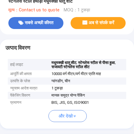
स्टेनलेस स्टील हथौड़ा मधुमक्खी धातु शीट
मूल्य：Contact us to quote
MOQ：1 टुकड़ा
सबसे अच्छी कीमत
अब से संपर्क करें
उत्पाद विवरण
,
,
मधुमक्खी धातु शीट
स्टेनलेस स्टील से पीसा हुआ
हाई लाइट
सजावटी स्टेनलेस स्टील शीट
आपूर्ति की क्षमता
10000 वर्ग मीटर/वर्ग मीटर प्रति माह
उत्पत्ति के प्लेस
ग्वांगडोंग, चीन
न्यूनतम आदेश मात्रा
1 टुकड़ा
पैकेजिंग विवरण
मानक समुद्र योग्य पैकिंग
प्रमाणन
BIS, JIS, GS, ISO9001
और देखो